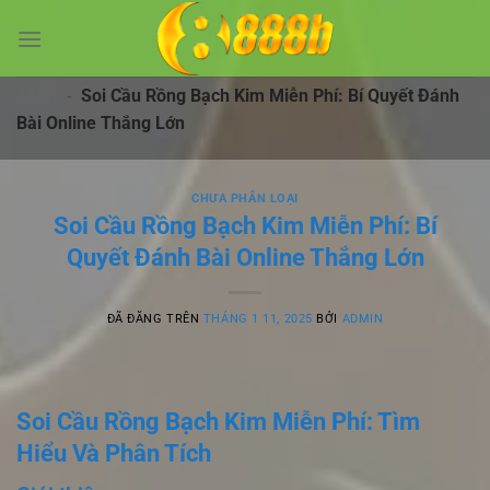
Chuyển
đến
nội
dung
888B
-
Soi Cầu Rồng Bạch Kim Miễn Phí: Bí Quyết Đánh
Bài Online Thắng Lớn
CHƯA PHÂN LOẠI
Soi Cầu Rồng Bạch Kim Miễn Phí: Bí
Quyết Đánh Bài Online Thắng Lớn
ĐÃ ĐĂNG TRÊN
THÁNG 1 11, 2025
BỞI
ADMIN
Soi Cầu Rồng Bạch Kim Miễn Phí: Tìm
Hiểu Và Phân Tích