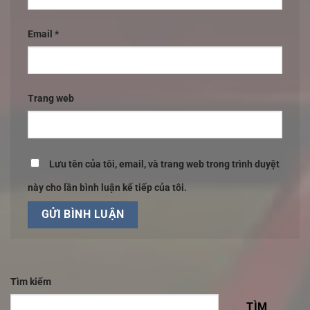
Email
*
Trang web
Lưu tên của tôi, email, và trang web trong trình duyệt
này cho lần bình luận kế tiếp của tôi.
Tìm kiếm
TÌM