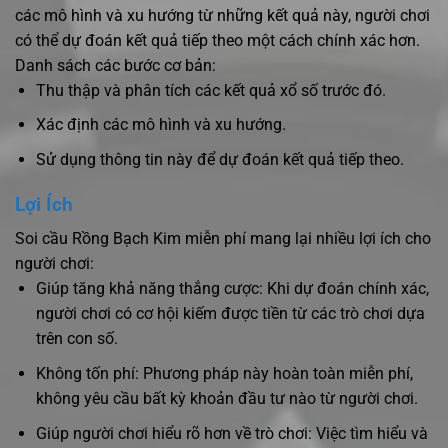
các mô hình và xu hướng từ những kết quả này, người chơi
có thể dự đoán kết quả tiếp theo một cách chính xác hơn.
Danh sách các bước cơ bản:
Thu thập và phân tích các kết quả xổ số trước đó.
Xác định các mô hình và xu hướng.
Sử dụng thông tin này để dự đoán kết quả tiếp theo.
Lợi Ích
Soi cầu Rồng Bạch Kim miễn phí mang lại nhiều lợi ích cho
người chơi:
Giúp tăng khả năng thắng cược: Khi dự đoán chính xác,
người chơi có cơ hội kiếm được tiền từ các trò chơi dựa
trên con số.
Không tốn phí: Phương pháp này hoàn toàn miễn phí,
không yêu cầu bất kỳ khoản đầu tư nào từ người chơi.
Giúp người chơi hiểu rõ hơn về trò chơi: Việc tìm hiểu và